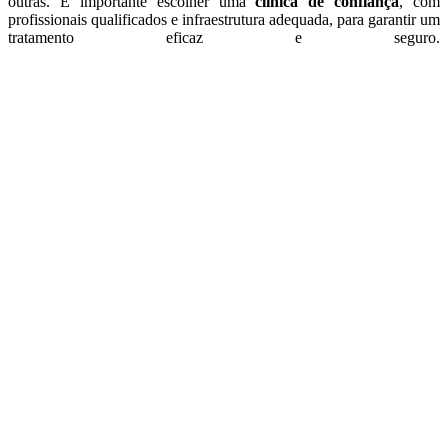
outras. É importante escolher uma
clínica de confiança
, com
profissionais qualificados e infraestrutura adequada, para garantir um
tratamento eficaz e seguro.