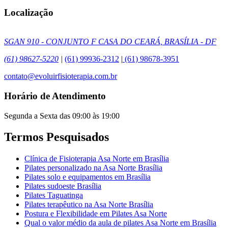
Localização
SGAN 910 - CONJUNTO F CASA DO CEARÁ, BRASÍLIA - DF
(61) 98627-5220
|
(61) 99936-2312
|
(61) 98678-3951
contato@evoluirfisioterapia.com.br
Horário de Atendimento
Segunda a Sexta das 09:00 às 19:00
Termos Pesquisados
Clínica de Fisioterapia Asa Norte em Brasília
Pilates personalizado na Asa Norte Brasília
Pilates solo e equipamentos em Brasília
Pilates sudoeste Brasília
Pilates Taguatinga
Pilates terapêutico na Asa Norte Brasília
Postura e Flexibilidade em Pilates Asa Norte
Qual o valor médio da aula de pilates Asa Norte em Brasília