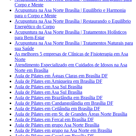
Corpo e Mente
Acupuntura na Asa Norte Brasília | Equilíbrio e Harmonia
para o Corpo e Mente
Acupuntura na Asa Norte Brasília | Restaurando o Equilíbrio
Energético do Corpo
Acupuntura na Asa Norte Brasília | Tratamentos Holísticos
para Bem-Estar
Acupuntura na Asa Norte Brasília | Tratamentos Naturais para
sua Saúde
As melhores 5 empresas de Clínicas de Fisioterapia em Asa
Norte
Atendimento Especializado em Cuidados de Idosos na Asa
Norte em Brasília
Aula de Pilates em Águas Claras em Brasília DF
Aula de Pilates em Arniqueira em Brasília DF
Aula de Pilates em Asa Sul Brasília
Aula de Pilates em Asa Sul Brasília
Aula de Pilates em Brazlândia em Brasília DF
Aula de Pilates em Candangolândia em Brasília DF
Aula de Pilates em Ceilândia em Brasília DF
Aula de Pilates em em St. de Grandes Áreas Norte Brasília
Aula de Pilates em Fercal em Brasília DF
Aula de Pilates em grupo Asa Norte Brasília
Aula de Pilates em grupo na Asa Norte em Brasília
Aula de Pilates em Guará em Brasília DF