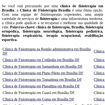
Se você está procurando por uma
clínica de fisioterapia em
Brasília
, a
Clínica de Fisioterapia Brasília
é uma ótima opção.
Com uma equipe de fisioterapeutas experientes, uma ampla
variedade de serviços de
fisioterapia
e uma infraestrutura moderna,
a clínica pode ajudá-lo a se recuperar e melhorar sua qualidade de
vida.
Palavras-chave: clínica de fisioterapia, Brasília, fisioterapia
ortopédica, fisioterapia neurológica, fisioterapia pediátrica,
fisioterapia respiratória, terapia ocupacional, reabilitação
esportiva.
Clínica de Fisioterapia na Região administrativa em Brasília
Clínica
DF
Clínica de Fisioterapia em Ceilândia em Brasília DF
Clínica
Clínica de Fisioterapia em Samambaia em Brasília DF
Clínica
Clínica de Fisioterapia em Plano Piloto em Brasília DF
Clínica
Clínica de Fisioterapia em Taguatinga em Brasília DF
Clínica
Clínica de Fisioterapia em Planaltina em Brasília DF
Clínica
Clínica de Fisioterapia em Guará em Brasília DF
Clínica
Clínica de Fisioterapia em Gama em Brasília DF
Clínica