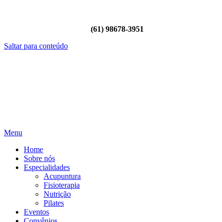
(61) 98627-5220
(61) 99936-2312
(61) 98678-3951
Saltar para conteúdo
Menu
Home
Sobre nós
Especialidades
Acupuntura
Fisioterapia
Nutrição
Pilates
Eventos
Convênios