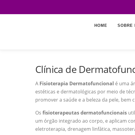
Saltar
para
HOME
SOBRE 
conteúdo
Clínica de Dermatofun
A
Fisioterapia Dermatofuncional
é uma áre
estéticas e dermatológicas por meio de técn
promover a saúde e a beleza da pele, bem 
Os
fisioterapeutas dermatofuncionais
uti
um órgão integrado ao corpo, e aplicam co
eletroterapia, drenagem linfática, massoter