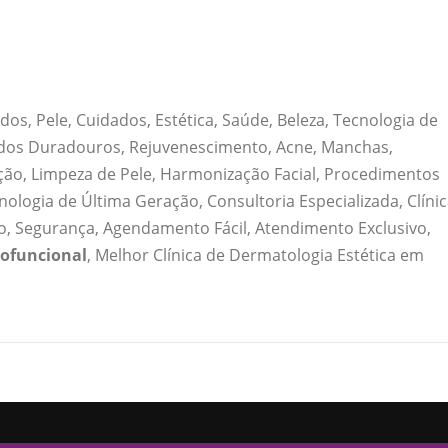
s, Pele, Cuidados, Estética, Saúde, Beleza, Tecnologia de
tados Duradouros, Rejuvenescimento, Acne, Manchas,
ratação, Limpeza de Pele, Harmonização Facial, Procedimentos
nologia de Última Geração, Consultoria Especializada, Clíni
, Segurança, Agendamento Fácil, Atendimento Exclusivo,
ofuncional
, Melhor Clínica de Dermatologia Estética em