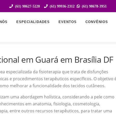
(61) 98627-5220
(61) 99936-2312
(61) 98678-3951
NÓS
ESPECIALIDADES
EVENTOS
CONVÊNIOS
cional em Guará em Brasília DF
a especializada da fisioterapia que trata de disfunções
icas e procedimentos terapêuticos específicos. O objetivo 
como melhorar a funcionalidade dos tecidos cutâneos.
lizam uma abordagem holística, considerando a pele como
nhecimentos em anatomia, fisiologia, cosmetologia,
apia, entre outros recursos terapêuticos, para tratar uma