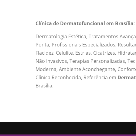
Clínica de Dermatofuncional em Brasília
:
Dermatologia Estética, Tratamentos Avançado
Ponta, Profissionais Especializados, Resul
Flacidez, Celulite, Estrias, Cicatrizes, Hid
Não Invasivos, Terapias Personalizadas, Tec
Moderna, Ambiente Aconchegante, Conforto
Clínica Reconhecida, Referência em
Dermat
Brasília.