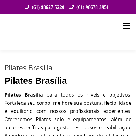
(61) 98627-5220
(61) 98678-3951
Saltar
para
Menu
conteúdo
HOME
SOBRE NÓS
ESPECIALIDADES
Pilates Brasília
Pilates Brasília
ATENDIMENTO
EVENTOS
CONVÊNIOS
Pilates Brasília
para todos os níveis e objetivos.
Fortaleça seu corpo, melhore sua postura, flexibilidade
ESTRUTURA
LOCALIZAÇÃO
CONTATO
e equilíbrio com nossos profissionais experientes.
Oferecemos Pilates solo e equipamentos, além de
aulas específicas para gestantes, idosos e reabilitação.
Agende já sua aula e sinta os benefícios do Pilates para