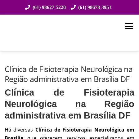
(61) 98627-5220
(61) 98678-3951
Saltar
para
Menu
conteúdo
HOME
SOBRE NÓS
ESPECIALIDADES
Clínica de Fisioterapia Neurológica na
Região administrativa em Brasília DF
ATENDIMENTO
EVENTOS
CONVÊNIOS
Clínica de Fisioterapia
Neurológica na Região
ESTRUTURA
LOCALIZAÇÃO
CONTATO
administrativa em Brasília DF
Há diversas
Clínica de Fisioterapia
Neurológica
em
Brasília
que oferecem serviços especializados em