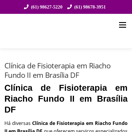
(61) 98627-5220
(61) 98678-3951
Saltar
para
Menu
conteúdo
HOME
SOBRE NÓS
ESPECIALIDADES
Clínica de Fisioterapia em Riacho
Fundo II em Brasília DF
ATENDIMENTO
EVENTOS
CONVÊNIOS
Clínica de Fisioterapia em
Riacho Fundo II em Brasília
ESTRUTURA
LOCALIZAÇÃO
CONTATO
DF
Há diversas
Clínica de Fisioterapia em Riacho Fundo
II em Brasília DF
que oferecem serviços especializados