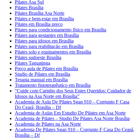
Pilates Asa Sul
Pilates Brasília
Pilates Brasília Asa Norte
Pilates e bem-estar em Brasília
Pilates em Brasília preço
Pilates para condicionamento físico em Brasília
Pilates para gestantes em Brasília
Pilates para idosos em Brasília
Pilates para reabilitação em Brasília
Pilates solo e equipamentos em Brasília
Pilates sudoeste Brasília
Pilates Taguatinga
Preço aula de Pilates em Brasília
Studio de Pilates em Brasília
Terapia manual em Brasília
Tratamento fisioterapêutico em Brasília
“Cuide com Carinho dos Seus Entes Queridos: Cuidador de
Idosos na Asa Norte em Brasília”
Academia de Aula De Pilates Sgan 910 – Conjunto F Casa
Do Ceará, Brasília – Df
Academia de Aulas Em Estudio De Pilates em Asa Norte
Academia de Pilates – Studio De Pilates Asa Norte Brasília
Academia de Pilates na Asa Norte
Academia De Pilates Sgan 910 – Conjunto F Casa Do Ceará,
Brasília – Df