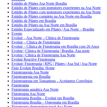
Estúdio de Pilates Asa Norte Brasília
Estúdio de Pilates com instrutores experientes na Asa Norte
Estúdio de Pilates com instrutores experientes na Asa Norte
Estúdio de Pilates completo na Asa Norte em Brasília
Estúdio de Pilates em Brasília
Estúdio de Pilates na Asa Norte em Brasília
Estúdio Especializado em Pilates | Asa Norte – Brasília
Evento
Evoluir – Asa Norte – Clínica de Fisioterapia
Evoluir – Clinica de Fisioterapia
Evoluir – Clínica de Fisioterapia em Brasília com 26 Anos
Evoluir | Clinica de Fisioterapia | Brasilia- Asa norte
Evoluir | Clínica de Fisioterapia Asa Norte
Evoluir Reactive Fisioterapia
Evoluir: Fisioterapia | RPG | Pilates | Asa Sul | Asa Norte
Fisio Evoluir Brasília: Home
Fisioterapeuta Asa Norte
Fisioterapeuta em Brasília
Fisioterapeuta em Taguatinga – Aceitamos Convênios
Fisioterapia
Fisioterapia aquática Asa Norte
Fisioterapia Asa Norte
Fisioterapia Brasília – Evoluir em Brasília
Fisioterapia Brasília – Osteopatia em Brasília
Fisioterapia dermatofuncional Asa Norte