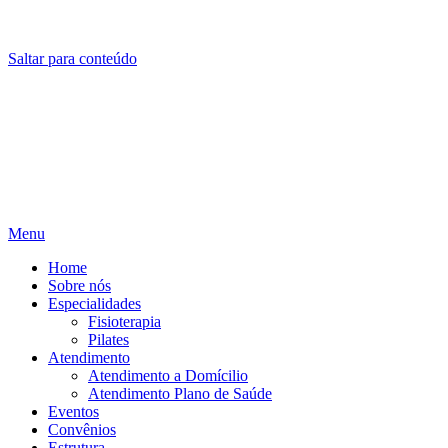
(61) 98627-5220
(61) 98678-3951
Saltar para conteúdo
Menu
Home
Sobre nós
Especialidades
Fisioterapia
Pilates
Atendimento
Atendimento a Domícilio
Atendimento Plano de Saúde
Eventos
Convênios
Estrutura