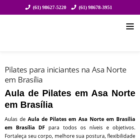
(61) 98627-5220
(61) 98678-3951
Saltar
para
Menu
conteúdo
HOME
SOBRE NÓS
ESPECIALIDADES
Pilates para iniciantes na Asa Norte
em Brasília
ATENDIMENTO
EVENTOS
CONVÊNIOS
Aula de Pilates em Asa Norte
em Brasília
ESTRUTURA
LOCALIZAÇÃO
CONTATO
Aulas de
Aula de Pilates em Asa Norte em Brasília
em Brasília DF
para todos os níveis e objetivos.
Fortaleça seu corpo, melhore sua postura, flexibilidade