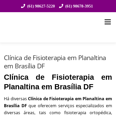
(61) 98627-5220
(61) 98678-3951
Saltar
para
Menu
conteúdo
HOME
SOBRE NÓS
ESPECIALIDADES
Clínica de Fisioterapia em Planaltina
em Brasília DF
ATENDIMENTO
EVENTOS
CONVÊNIOS
Clínica de Fisioterapia em
Planaltina em Brasília DF
ESTRUTURA
LOCALIZAÇÃO
CONTATO
Há diversas
Clínica de Fisioterapia em Planaltina em
Brasília DF
que oferecem serviços especializados em
diversas áreas, tais como fisioterapia ortopédica,